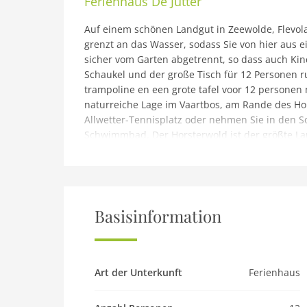
Ferienhaus
De Jutter
Auf einem schönen Landgut in Zeewolde, Flevolan
grenzt an das Wasser, sodass Sie von hier aus e
sicher vom Garten abgetrennt, so dass auch Kin
Schaukel und der große Tisch für 12 Personen 
trampoline en een grote tafel voor 12 personen 
naturreiche Lage im Vaartbos, am Rande des Hor
Allwetter-Tennisplatz oder nehmen Sie in den
Schwimmbad. Der Horsterwold ist der größte La
Wandern und Radfahren. Natürlich gibt es auch 
Harderwijk oder Elburg in ein Boot und genießen
Einrichtung des Hauses bietet mehr als genug K
Flachbildschirm ist vorhanden. Die Nutzung des 
Basisinformation
Hinweis: Moderne Villa am Wald in Zeewolde
Die Kosten für das Aufladen von Elektro- oder 
Verbrauch und werden separat in Rechnung gest
von Personen unter 23 Jahren sind nicht gestat
Art der Unterkunft
Ferienhaus
Junggesellenabschieden und Trinkfeiern ist in 
Erholungszwecke zur Verfügung. Buchungen im