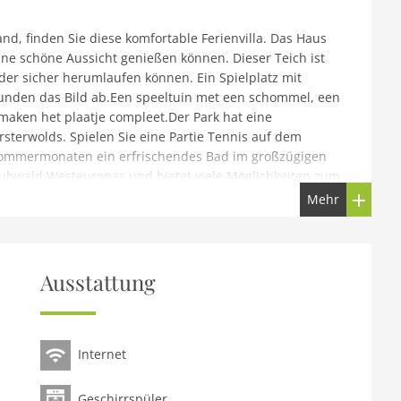
d, finden Sie diese komfortable Ferienvilla. Das Haus
ine schöne Aussicht genießen können. Dieser Teich ist
der sicher herumlaufen können. Ein Spielplatz mit
runden das Bild ab.Een speeltuin met een schommel, een
maken het plaatje compleet.Der Park hat eine
sterwolds. Spielen Sie eine Partie Tennis auf dem
 Sommermonaten ein erfrischendes Bad im großzügigen
ubwald Westeuropas und bietet viele Möglichkeiten zum
verschiedene Wassersportmöglichkeiten; steigen Sie in
Mehr
 Sie eine Fahrt auf den Grenzseen.Die gepflegte
omfort für einen schönen Aufenthalt. Ein großer
WIFI ist kostenlos.
Ausstattung
Hybridautos (wenn möglich) richten sich immer nach dem
elltReservierungen für Gruppen oder Gesellschaften
tetDas Organisieren von Studentenfeiern,
Internet
diesem Haus verbotenDieses Ferienhaus steht nur für
 Namen von Unternehmen werden storniert und
Geschirrspüler