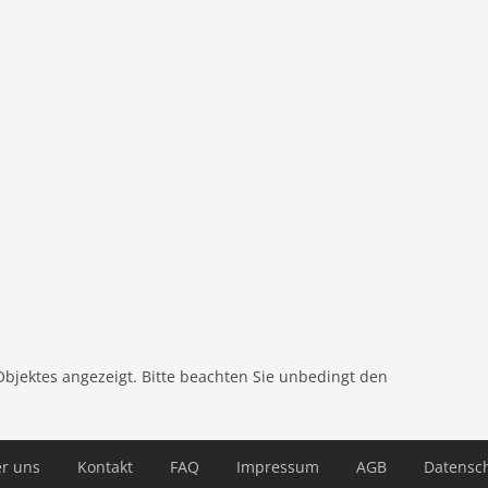
ler
en, Mikrowelle, Spülmaschine, Hochstuhl
chine
Objektes angezeigt. Bitte beachten Sie unbedingt den
r uns
Kontakt
FAQ
Impressum
AGB
Datensc