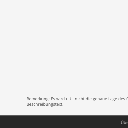
Badezimmer 2
Parterre:
Eingangshalle:
Toilette
Wohnzimmer:
TV, Esstisch, Sitzecke, DVD-Spie
Küche:
Wasserkocher, Kaffeemaschine, Backof
Schlafzimmer:
Doppelbett oder 2 Einzelbetten
Badezimmer:
Dusche, Waschbecken
Wirtschaftsraum:
Tiefkühlschrank, Waschmas
In der 1. Etage:
Schlafzimmer:
Doppelbett oder 2 Einzelbetten
Schlafzimmer:
Doppelbett oder 2 Einzelbetten
Schlafzimmer:
Doppelbett oder 2 Einzelbetten
Bemerkung: Es wird u.U. nicht die genaue Lage des 
Schlafzimmer:
Doppelbett oder 2 Einzelbetten
Beschreibungstext.
Schlafzimmer:
Doppelbett oder 2 Einzelbetten
Badezimmer:
Badewanne, Dusche, Toilette
Übe
Empore