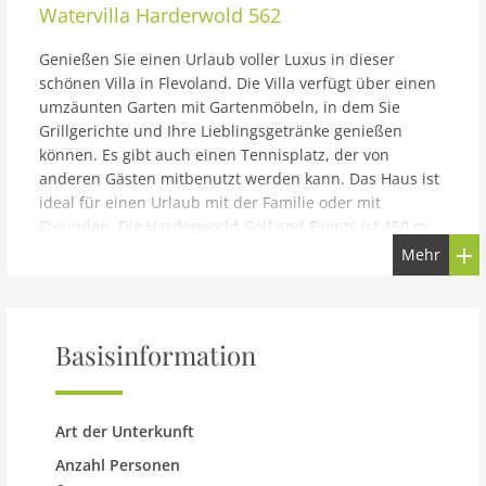
Watervilla Harderwold 562
Genießen Sie einen Urlaub voller Luxus in dieser
schönen Villa in Flevoland. Die Villa verfügt über einen
umzäunten Garten mit Gartenmöbeln, in dem Sie
Grillgerichte und Ihre Lieblingsgetränke genießen
können. Es gibt auch einen Tennisplatz, der von
anderen Gästen mitbenutzt werden kann. Das Haus ist
ideal für einen Urlaub mit der Familie oder mit
Freunden. Die Harderworld Golf and Events ist 450 m
vom Haus entfernt. Der nächstgelegene See ist 2 km
Mehr
und der nächste Badestrand 3,8 km entfernt. Genießen
Sie Wassersport in 4 km Entfernung. Ein Ausflug nach
Walibi Holland ist 14,5 km entfernt. Das Dolfinarium
liegt 4,9 km entfernt. In der offenen Küche können Sie
Basisinformation
hausgemachte Mahlzeiten zubereiten und diese
zusammen mit Ihren Freunden am Esstisch im
Wohn-/Esszimmer genießen. Die Klimaanlage in jedem
Art der Unterkunft
Schlafzimmer sorgt für ein angenehmes Raumklima.
Ein Parkplatz ist ebenfalls vorhanden. Mit Belvilla ist
Anzahl Personen