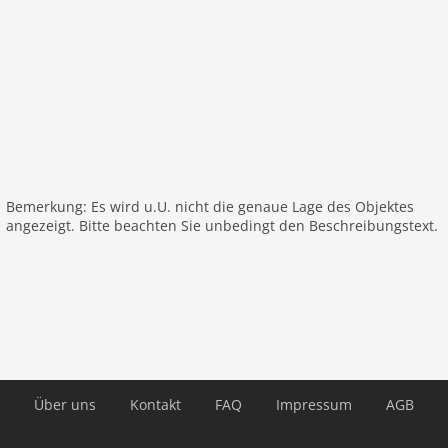
berechnetAufgrund von Bauarbeiten in der Nähe Ihres
Wohnorts kann es im Zeitraum von September bis
August zu Unannehmlichkeiten kommen.
Parterre: (Eingang, Eingangshalle, offene
Küche(Kochplatte(Induktion), Wasserkocher,
Dunstabzugshaube, Kaffeemaschine, Kombi-
Mikrowelle, Spülmaschine, Kühl-/Gefrierkombination),
Wohn/Esszimmer(TV(digital, smart TV), Esstisch,
Sitzecke, streamingservice, Gartentüren, Netflix),
Bemerkung: Es wird u.U. nicht die genaue Lage des Objektes
Schlafzimmer(Doppelbett),
angezeigt. Bitte beachten Sie unbedingt den Beschreibungstext.
Badezimmer(Dusche(ebenerdige Dusche),
Waschbecken, Waschbecken, Toilette),
Toilette(Waschbecken, Toilette), Abstellraum(Trockner,
Waschmaschine))In der 1. Etage: (Diele,
Schlafzimmer(Doppelbett, Klimaanlage),
Schlafzimmer(Doppelbett, Klimaanlage),
Badezimmer(Badewanne, Dusche(ebenerdige Dusche),
Waschbecken, Waschbecken, Toilette),
Über uns
Kontakt
FAQ
Impressum
AGB
Badezimmer(Dusche(ebenerdige Dusche),
Waschbecken, Toilette), Flur)Anlegesteg, Terrasse,