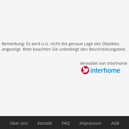
Meer: 600 m
ÖPNV: 120 m
Wasser: 600 m
Airport FNI 52 km
Airport MPL 53 km
Themen
Bemerkung: Es wird u.U. nicht die genaue Lage des Objektes
angezeigt. Bitte beachten Sie unbedingt den Beschreibungstext.
Sonne und Strand
Verwaltet von Interhome
Über uns
Kontakt
FAQ
Impressum
AGB