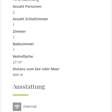
m.
Anzahl Personen
Haustier
2
Haustier nicht erlaubt
Anzahl Schlafzimmer
1
Objekt
Zimmer
Maximalbelegung 2 Pers.
1
Wohnfläche 27 m2
Badezimmer
Zimmer 1
1
Schlafzimmer 1
Wohnfläche
Toiletten 1
27 m²
Badezimmer 1
Distanz zum See oder Meer
600 m
Ausstattung Küche
Ausstattung
Mikrowelle
Innenbereich
Dusche
Internet
Heizung