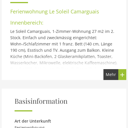
Ferienwohnung
Le Soleil Camarguais
Innenbereich:
Le Soleil Camarguais, 1-Zimmer-Wohnung 27 m2 im 2.
Stock. Einfach und zweckmässig eingerichtet:
Wohn-/Schlafzimmer mit 1 franz. Bett (140 cm, Länge
190 cm), Esstisch und TV. Ausgang zum Balkon. Kleine
Küche (Mini-Backofen, 2 Glaskeramikplatten, Toaster,
Wasserkocher, Mikrowelle, elektrische Kaffeemaschine).
Dusche/WC. E-Heizung. Balkon. Balkonmöbel,
Mehr
Liegestühle (2). Zur Verfügung: Bügeleisen. Internet
(Wireless LAN, gratis). Garage (extra). 13096000021DP
Gebäude und Außenbereich:
350 m vom Zentrum von Les Stes.-Maries-de-la-Mer, 30
Basisinformation
km vom Zentrum von Aigues-Mortes, 40 km vom
Zentrum von Arles, verkehrsberuhigte Zone, 600 m vom
Meer, 600 m vom Strand. Öffentliche Parkplätze.
Art der Unterkunft
Supermarkt 150 m, Bushaltestelle Les Massoucles 120
Ferienwohnung