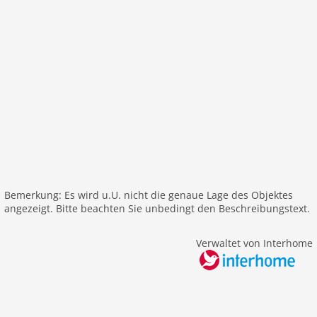
Internet
Fernseher
internationales TV
W-LAN
Außenbereich
Gartenbereich
Parkplatz
Bergblick
Meerblick
Bemerkung: Es wird u.U. nicht die genaue Lage des Objektes
alleinstehend
angezeigt. Bitte beachten Sie unbedingt den Beschreibungstext.
Freizeit / Sport
Verwaltet von Interhome
Bademöglichkeit Meer
Segeln
Surfen
Entfernungen