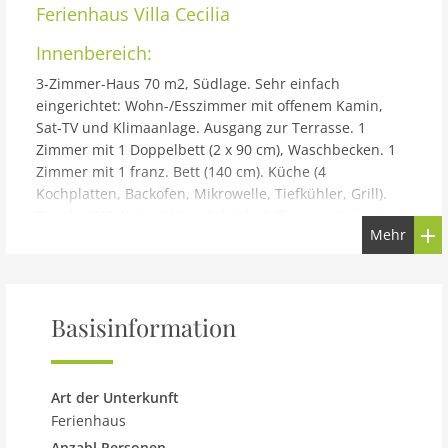
Ferienhaus
Villa Cecilia
Innenbereich:
3-Zimmer-Haus 70 m2, Südlage. Sehr einfach
eingerichtet: Wohn-/Esszimmer mit offenem Kamin,
Sat-TV und Klimaanlage. Ausgang zur Terrasse. 1
Zimmer mit 1 Doppelbett (2 x 90 cm), Waschbecken. 1
Zimmer mit 1 franz. Bett (140 cm). Küche (4
Kochplatten, Backofen, Mikrowelle, Tiefkühler, Grill).
Dusche/WC. Keine Heizmöglichkeit. Terrasse teilweise
Mehr
überdacht. Terrassenmöbel. Herrliche Panoramasicht
auf das Meer, die Berge und die Ortschaft. Zur
Verfügung: Internet (Wireless LAN, gratis). Parkplatz
(eingezäunt, 2 Autos) beim Haus. Bitte beachten:
Basisinformation
Maximal 1 Haustier/Hund erlaubt. TV nur FR. Küche
renoviert im Jahr 2025. HUTG010221
Gebäude und Außenbereich:
Art der Unterkunft
Els Grecs: Einfaches Haus Villa Cecilia. Im Ortsteil Els
Ferienhaus
Grecs, 2.5 km vom Zentrum von Roses, ruhige, sonnige,
Anzahl Personen