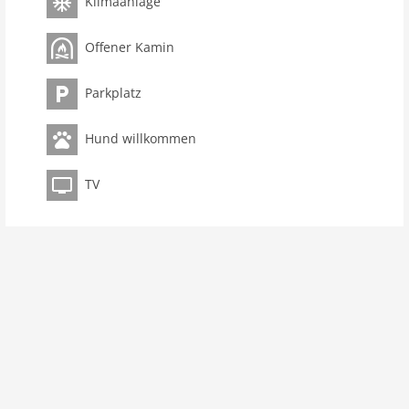
Klimaanlage
Maximalbelegung 4 Pers.
Wohnfläche 70 m2
Offener Kamin
Zimmer 4
Schlafzimmer 3
Parkplatz
Toiletten 1
Hund willkommen
Badezimmer 1
Ausstattung Küche
TV
Mikrowelle
Backofen/Herd
Gefrierschrank
Innenbereich
Klimaanlage
Kamin
Dusche
Terrasse
Heizung