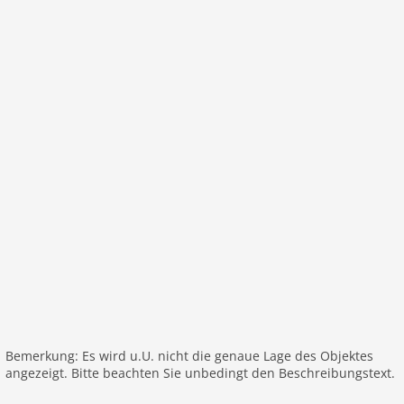
Anfrage. Besitzer wohnt in separatem Hausteil.
Eigentümer hat einen Hund.
Haustier
Haustier erlaubt
Objekt
Maximalbelegung 10 Pers.
Wohnfläche 235 m2
Zimmer 6
Schlafzimmer 4
Toiletten 4
Badezimmer 3
Pool
Ausstattung Küche
Spülmaschine
Bemerkung: Es wird u.U. nicht die genaue Lage des Objektes
angezeigt. Bitte beachten Sie unbedingt den Beschreibungstext.
Backofen/Herd