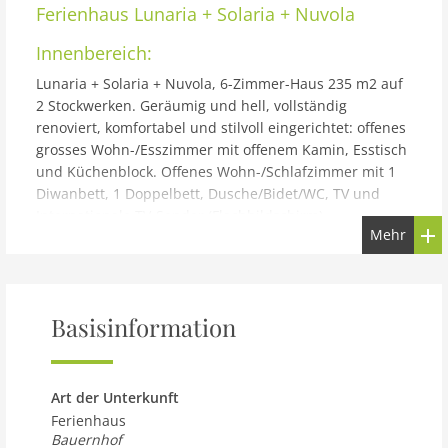
Ferienhaus
Lunaria + Solaria + Nuvola
Innenbereich:
Lunaria + Solaria + Nuvola, 6-Zimmer-Haus 235 m2 auf
2 Stockwerken. Geräumig und hell, vollständig
renoviert, komfortabel und stilvoll eingerichtet: offenes
grosses Wohn-/Esszimmer mit offenem Kamin, Esstisch
und Küchenblock. Offenes Wohn-/Schlafzimmer mit 1
Diwanbett, 1 Doppelbett, Dusche/Bidet/WC, TV und
Internationale TV-Sender (Flachbildschirm).
Mehr
Obergeschoss: Studio mit 1 Doppelbett, Esstisch,
Küchenblock, Dusche/Bidet/WC, TV und Internationale
TV-Sender (Flachbildschirm). Ausgang zum Garten.
Grosses Wohn-/Esszimmer mit offenem Kamin,
Basisinformation
Esstisch, TV und Internationale TV-Sender
(Flachbildschirm). Ausgang zum Garten. 2
Doppelzimmer. (Leiter) offene Galerie, Deckenhöhe 120
- 170 cm mit 1 Bett (80 cm). Küche (Backofen,
Art der Unterkunft
Geschirrspüler, Gasherd, 6 Flammen, Toaster,
Ferienhaus
Wasserkocher, elektrische Kaffeemaschine) mit
Bauernhof