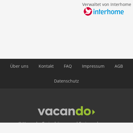
Innenbereich
Verwaltet von Interhome
Kinderbetten: 1
Kamin
Dusche
Terrasse
Waschmaschine
Heizung
Internet
Über uns
Kontakt
FAQ
Impressum
AGB
Nichtraucher
Fernseher
Datenschutz
W-LAN
Außenbereich
Ladestation
E-Auto Ladestation
Gartenbereich
© Vacando: Ferienhäuser und Ferienwohnungen
Grill