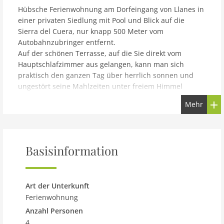
Hübsche Ferienwohnung am Dorfeingang von Llanes in
einer privaten Siedlung mit Pool und Blick auf die
Sierra del Cuera, nur knapp 500 Meter vom
Autobahnzubringer entfernt.
Auf der schönen Terrasse, auf die Sie direkt vom
Hauptschlafzimmer aus gelangen, kann man sich
praktisch den ganzen Tag über herrlich sonnen und
ungestört seine Mahlzeiten unter freiem Himmel
genießen.
Mehr
Aufgrund der günstigen Lage der Unterkunft können
Sie entweder in etwa 15 Minuten zu Fuß ins Zentrum
des Dorfes spazieren oder das Auto nehmen (1 Minute).
Auch die über 30 Strände der Gemeinde liegen
Basisinformation
maximal 30 Minuten entfernt. Im Dorf Llanes erwarten
Sie die Strände Sablón, Puerto Chico und Toró, wobei
Toró dem Anwesen am nächsten liegt und fußläufig in
10 Minuten zu erreichen ist.
Art der Unterkunft
Zum städtischen Golfplatz „La Cuesta“, den man von
Ferienwohnung
der Terrasse der Wohnung aus sieht, fahren Sie mit
Anzahl Personen
dem Auto in nur 5 Minuten. Der 18-Loch-Platz im
4